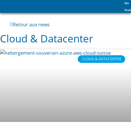
bis
Frei
Retour aux news
Cloud & Datacenter
CLOUD & DATACENTER