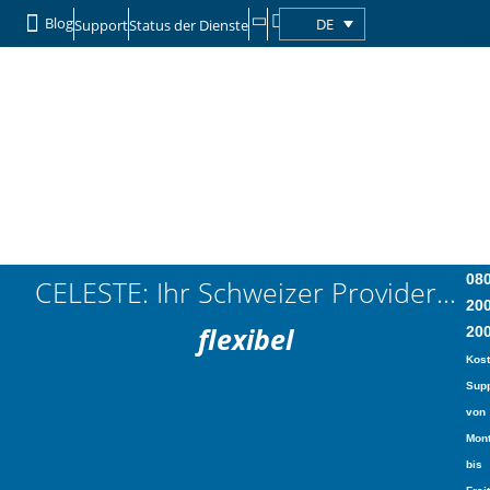
Blog
DE
Support
Status der Dienste
08
CELESTE: Ihr Schweizer Provider...
20
flexibel
20
Kost
Supp
von
Mon
bis