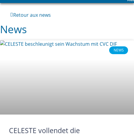
Frei
Retour aux news
News
NEWS
CELESTE vollendet die