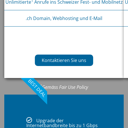
1
Unlimitierte
Anrufe ins Schweizer Fest- und Mobilnetz
U
.ch Domain, Webhosting und E-Mail
Kontaktieren Sie uns
BEST DEAL
1
Gemäss Fair Use Policy
Upgrade der
Internetbandbreite bis zu 1 Gbps