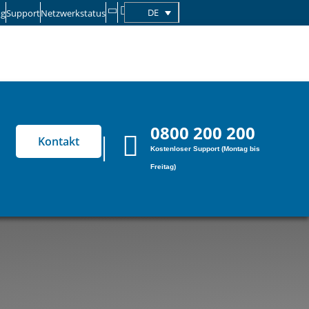
DE
og
Support
Netzwerkstatus
0800 200 200
Kontakt
Kostenloser Support (Montag bis
Freitag)