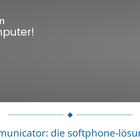
on
mputer!
unicator: die softphone-lösun