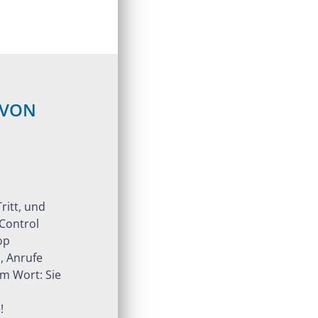
 VON
ritt, und
Control
op
, Anrufe
em Wort: Sie
!