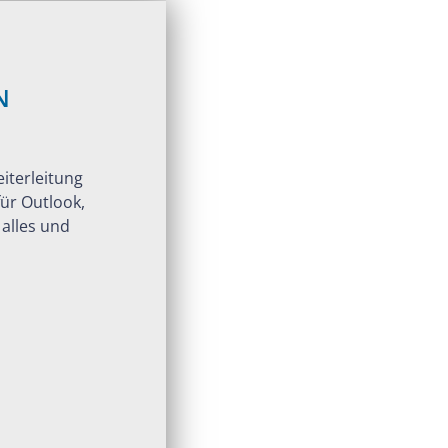
N
iterleitung
ür Outlook,
 alles und