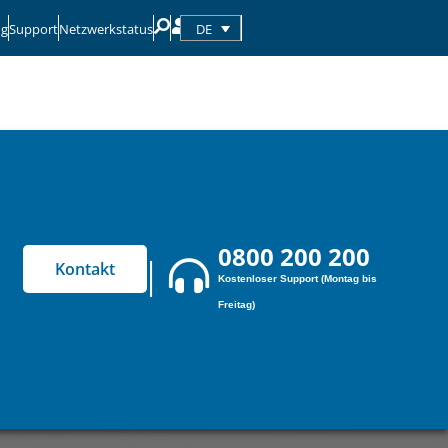
DE
og
Support
Netzwerkstatus
0800 200 200
Kontakt
Kostenloser Support (Montag bis
Freitag)