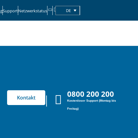
DE
og
Support
Netzwerkstatus
0800 200 200
Kontakt
Kostenloser Support (Montag bis
Freitag)