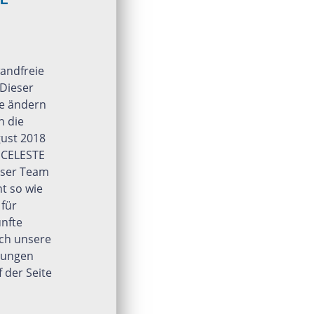
andfreie
 Dieser
ie ändern
h die
gust 2018
 CELESTE
Unser Team
t so wie
 für
nfte
ich unsere
gungen
 der Seite