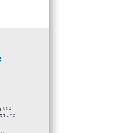
R
g oder
uen und