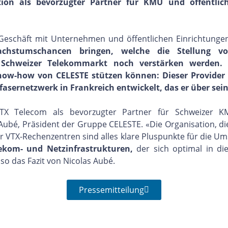
tion als bevorzugter Partner für KMU und öffentli
 Geschäft mit Unternehmen und öffentlichen Einrichtunge
chstumschancen bringen, welche die Stellung 
 Schweizer Telekommarkt noch verstärken werden.
now-how von CELESTE stützen können: Dieser Provider 
fasernetzwerk in Frankreich entwickelt, das er über sein
 Telecom als bevorzugter Partner für Schweizer KMU
 Aubé, Präsident der Gruppe CELESTE. «Die Organisation, di
r VTX-Rechenzentren sind alles klare Pluspunkte für die U
lekom- und Netzinfrastrukturen,
der sich optimal in di
so das Fazit von Nicolas Aubé.
Pressemitteilung