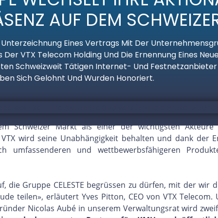
RÄSENZ AUF DEM SCHWEIZE
nterzeichnung Eines Vertrags Mit Der Unternehmensgrupp
ls Der VTX Telecom Holding Und Die Ernennung Eines Neu
ten Schweizweit Tätigen Internet- Und Festnetzanbieter
en Sich Gelohnt Und Wurden Honoriert.
em Schweizer Markt als einer der wichtigsten Akteure
. VTX wird seine Unabhängigkeit behalten und dank der E
ch umfassenderen und wettbewerbsfähigeren Produkt
auf, die Gruppe CELESTE begrüssen zu dürfen, mit der wir 
ude teilen», erläutert Yves Pitton, CEO von VTX Telecom.
ünder Nicolas Aubé in unserem Verwaltungsrat wird zweif