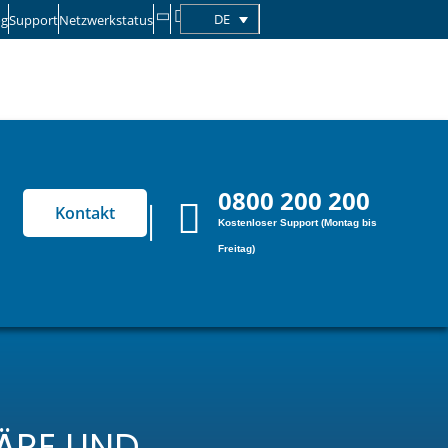
DE
og
Support
Netzwerkstatus
0800 200 200
Kontakt
Kostenloser Support (Montag bis
Freitag)
NÄRE UND