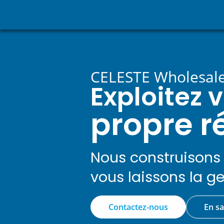
CELESTE Wholesale .
Exploitez 
propre r
Nous construisons 
vous laissons la g
Contactez-nous
En sa