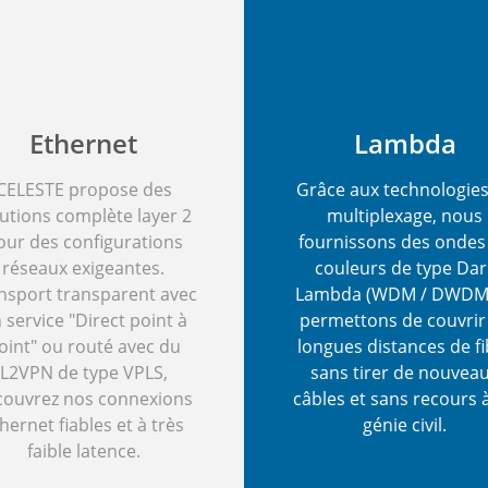
Ethernet
Lambda
CELESTE propose des
Grâce aux technologies
utions complète layer 2
multiplexage, nous
our des configurations
fournissons des ondes
réseaux exigeantes.
couleurs de type Dar
nsport transparent avec
Lambda (WDM / DWDM)
 service "Direct point à
permettons de couvrir
oint" ou routé avec du
longues distances de fi
L2VPN de type VPLS,
sans tirer de nouvea
couvrez nos connexions
câbles et sans recours 
hernet fiables et à très
génie civil.
faible latence.