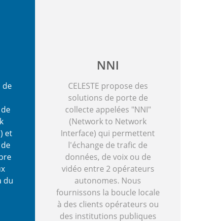
NNI
 de
CELESTE propose des
solutions de porte de
 de
collecte appelées "NNI"
k
(Network to Network
 et
Interface) qui permettent
 de
l'échange de trafic de
bre
données, de voix ou de
ux
vidéo entre 2 opérateurs
à du
autonomes. Nous
fournissons la boucle locale
à des clients opérateurs ou
des institutions publiques