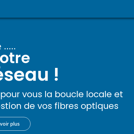
....
votre
éseau !
pour vous la boucle locale et
estion de vos fibres optiques
voir plus