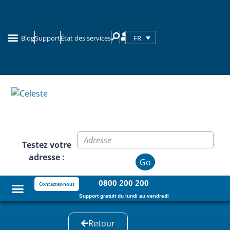
FR
Blog
Support
État des services
Clients commerciaux
Testez votre
adresse :
Go
0800 200 200
Contactez-nous
Support gratuit du lundi au vendredi
Retour