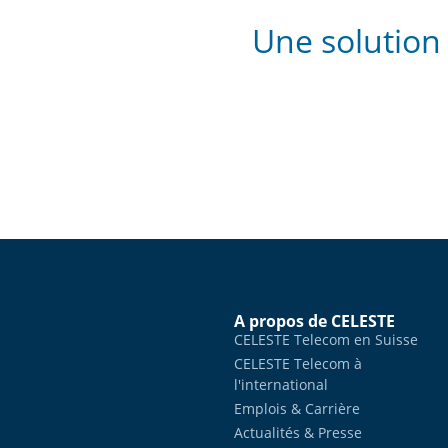
Une solution
A propos de CELESTE
CELESTE Telecom en Suisse
CELESTE Telecom à
l'international
Emplois & Carrière
Actualités & Presse