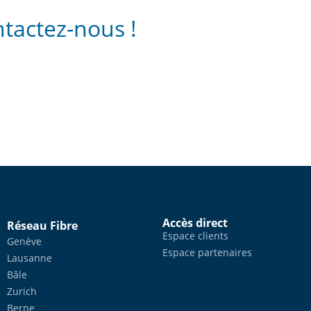
tactez-nous !
Accès direct
Réseau Fibre
Espace clients
Genève
Espace partenaires
Lausanne
Bâle
Zurich
Berne