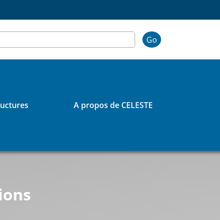
e
Go
ructures
A propos de CELESTE
ions