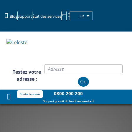
FR
Blog
Support
État des services
Clients commerciaux
Testez votre
adresse :
Go
0800 200 200
Contactez-nous
Support gratuit du lundi au vendredi