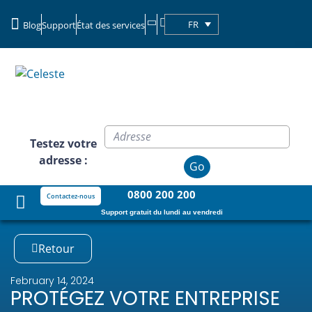
FR
Blog
Support
État des services
Clients commerciaux
Testez votre
adresse :
Go
0800 200 200
Contactez-nous
Support gratuit du lundi au vendredi
Retour
February 14, 2024
PROTÉGEZ VOTRE ENTREPRISE