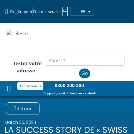
FR
Blog
Support
État des services
Clients commerciaux
Testez votre
adresse :
Go
0800 200 200
Contactez-nous
Support gratuit du lundi au vendredi
Retour
March 26, 2024
LA SUCCESS STORY DE « SWISS